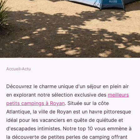
Accueil
›
Actu
ACTU
Top 10 Petits Campings à
Découvrez le charme unique d'un séjour en plein air
en explorant notre sélection exclusive des
meilleurs
Royan: Évadez-vous pour des
petits campings à Royan
. Située sur la côte
Vacances Intimistes en Bord de
Atlantique, la ville de Royan est un havre pittoresque
Mer
idéal pour les vacanciers en quête de quiétude et
d'escapades intimistes. Notre top 10 vous emmène à
Eva
•
25 avril 2024
•
1 min de lecture
la découverte de petites perles de camping offrant